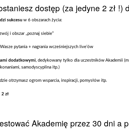
dostaniesz dostęp (za jedyne
2 zł
!) 
dzi sukcesu
w 6 obszarach życia:
zwój i obszar ,,poznaj siebie”
asze pytania + nagrania wcześniejszych live’ów
ałami dodatkowymi
, dedykowany tylko dla uczestników Akademii (m.
ekonaniami, samodyscyplina itp.)
gdzie otrzymasz ogrom wsparcia, inspiracji, pomysłów itp.
o
2 zł
etestować Akademię przez 30 dni a