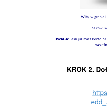
Witaj w gronie 
Za chwilk
UWAGA:
Jeśli już masz konto na
wcześni
KROK 2. Doł
https
edd_