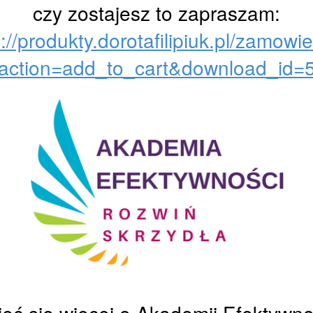
czy zostajesz to zapraszam:
://produkty.dorotafilipiuk.pl/zamowi
action=add_to_cart&download_id=