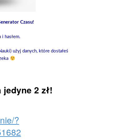
Generator Czasu!
 i hasłem.
auki) użyj danych, które dostałeś
czeka
jedyne 2 zł!
enie/?
51682