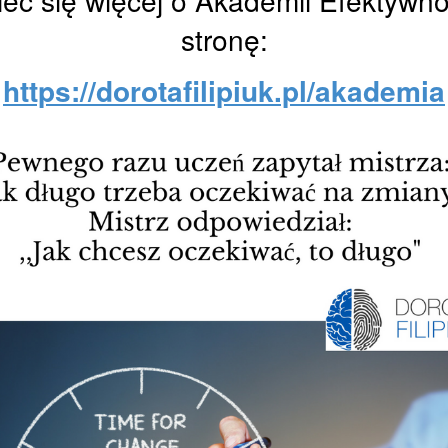
eć się więcej o Akademii Efektywno
stronę:
https://dorotafilipiuk.pl/akademia