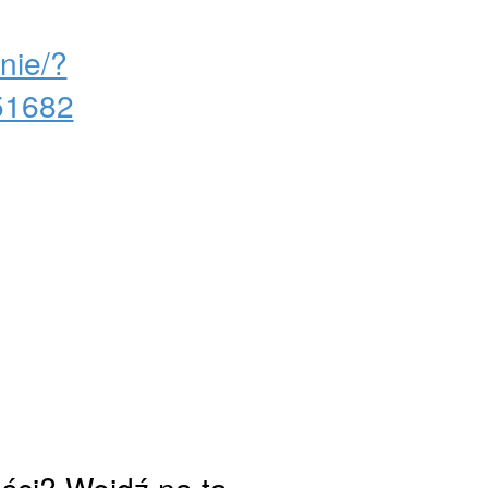
enie/?
51682