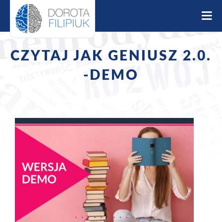
S
k
i
p
t
CZYTAJ JAK GENIUSZ 2.0.
o
c
-DEMO
o
n
t
e
n
t