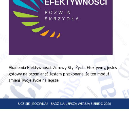
Akademia Efektywności: Zdrowy Styl Życia. Efektywny, jesteś
gotowy na przemianę? Jestem przekonana, że ten moduł
zmieni Twoje życie na lepsze!
UCZ SIĘ I ROZWIJAJ - BĄDŹ NAJLEPSZĄ WERSJĄ SIEBIE © 2026