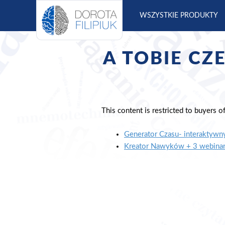
S
WSZYSTKIE PRODUKTY
k
i
p
A TOBIE CZ
t
o
c
o
n
This content is restricted to buyers of
t
e
Generator Czasu- interaktywny
n
Kreator Nawyków + 3 webinary
t