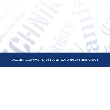
UCZ SIĘ I ROZWIJAJ - BĄDŹ NAJLEPSZĄ WERSJĄ SIEBIE © 2026