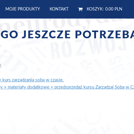
MOJE PRODUKTY
KONTAKT
KOSZYK:
0.00 PLN
EGO JESZCZE POTRZEB
:
 kurs zarządzania sobą w czasie.
 + materiały dodatkowe + przedsprzedaż kursu Zarządzaj Sobą w C