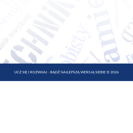
UCZ SIĘ I ROZWIJAJ - BĄDŹ NAJLEPSZĄ WERSJĄ SIEBIE © 2026