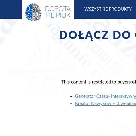
S
WSZYSTKIE PRODUKTY
k
i
p
DOŁĄCZ DO 
t
o
c
o
n
t
e
This content is restricted to buyers of
n
t
Generator Czasu- interaktywny
Kreator Nawyków + 3 webinary