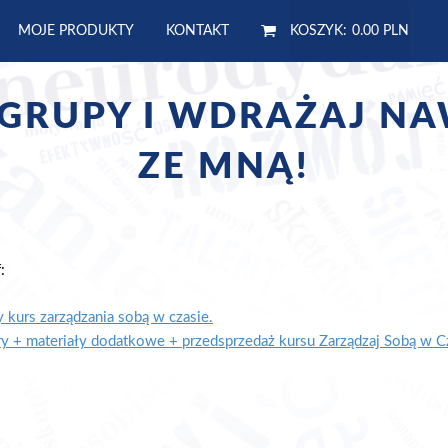
MOJE PRODUKTY
KONTAKT
KOSZYK:
0.00 PLN
GRUPY I WDRAŻAJ N
ZE MNĄ!
:
 kurs zarządzania sobą w czasie.
 + materiały dodatkowe + przedsprzedaż kursu Zarządzaj Sobą w C