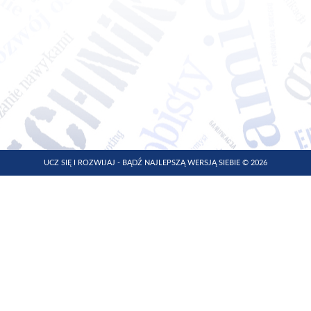
UCZ SIĘ I ROZWIJAJ - BĄDŹ NAJLEPSZĄ WERSJĄ SIEBIE © 2026