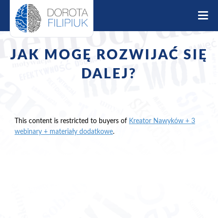
S
k
i
p
t
JAK MOGĘ ROZWIJAĆ SIĘ
o
c
DALEJ?
o
n
t
e
This content is restricted to buyers of
Kreator Nawyków + 3
n
webinary + materiały dodatkowe
.
t