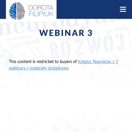
S
k
i
p
t
WEBINAR 3
o
c
o
n
t
This content is restricted to buyers of
Kreator Nawyków + 3
e
webinary + materiały dodatkowe
.
n
t