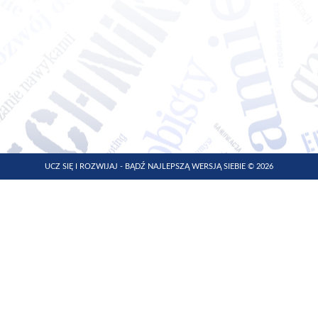
UCZ SIĘ I ROZWIJAJ - BĄDŹ NAJLEPSZĄ WERSJĄ SIEBIE © 2026