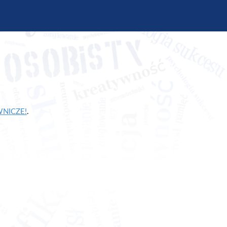
AWNICZE!
.