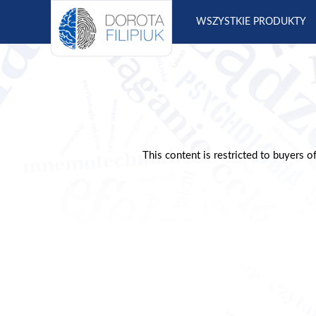
S
WSZYSTKIE PRODUKTY
k
i
p
t
o
c
o
n
This content is restricted to buyers o
t
e
n
t