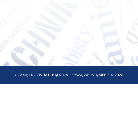
UCZ SIĘ I ROZWIJAJ - BĄDŹ NAJLEPSZĄ WERSJĄ SIEBIE © 2026