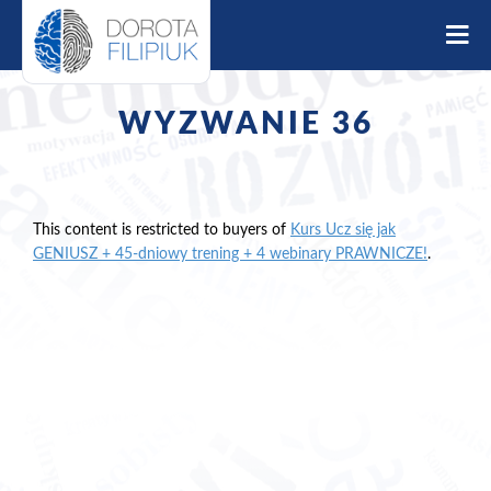
S
k
i
p
t
WYZWANIE 36
o
c
o
n
t
This content is restricted to buyers of
Kurs Ucz się jak
e
GENIUSZ + 45-dniowy trening + 4 webinary PRAWNICZE!
.
n
t