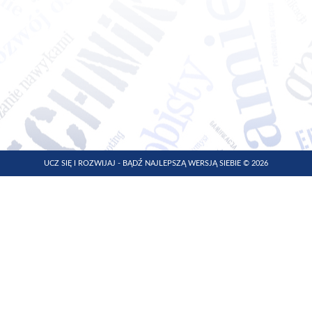
UCZ SIĘ I ROZWIJAJ - BĄDŹ NAJLEPSZĄ WERSJĄ SIEBIE © 2026