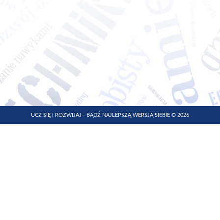
UCZ SIĘ I ROZWIJAJ - BĄDŹ NAJLEPSZĄ WERSJĄ SIEBIE © 2026