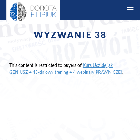
S
k
i
p
t
WYZWANIE 38
o
c
o
n
t
This content is restricted to buyers of
Kurs Ucz się jak
e
GENIUSZ + 45-dniowy trening + 4 webinary PRAWNICZE!
.
n
t