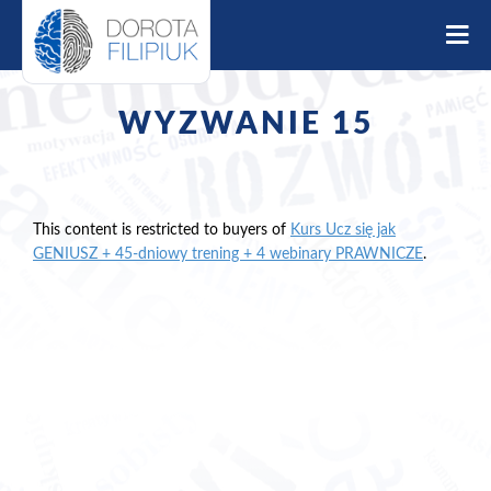
S
k
i
p
t
WYZWANIE 15
o
c
o
n
t
This content is restricted to buyers of
Kurs Ucz się jak
e
GENIUSZ + 45-dniowy trening + 4 webinary PRAWNICZE
.
n
t