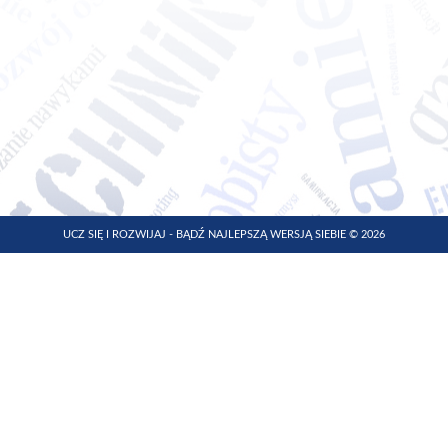
UCZ SIĘ I ROZWIJAJ - BĄDŹ NAJLEPSZĄ WERSJĄ SIEBIE © 2026