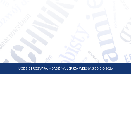
UCZ SIĘ I ROZWIJAJ - BĄDŹ NAJLEPSZĄ WERSJĄ SIEBIE © 2026