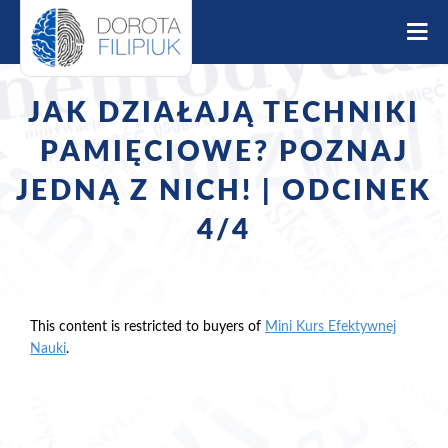
S
k
i
p
t
JAK DZIAŁAJĄ TECHNIKI
o
c
PAMIĘCIOWE? POZNAJ
o
JEDNĄ Z NICH! | ODCINEK
n
t
4/4
e
n
t
This content is restricted to buyers of
Mini Kurs Efektywnej
Nauki
.