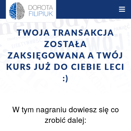
S
k
i
p
t
TWOJA TRANSAKCJA
o
c
ZOSTAŁA
o
ZAKSIĘGOWANA A TWÓJ
n
t
KURS JUŻ DO CIEBIE LECI
e
n
:)
t
W tym nagraniu dowiesz się co
zrobić dalej: