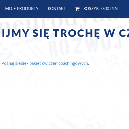
MOJE PRODUKTY
KONTAKT
KOSZYK:
0.00 PLN
IJMY SIĘ TROCHĘ W C
f
Poznaj siebie- pakiet ćwiczeń coachingowych
.