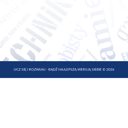
UCZ SIĘ I ROZWIJAJ - BĄDŹ NAJLEPSZĄ WERSJĄ SIEBIE © 2026