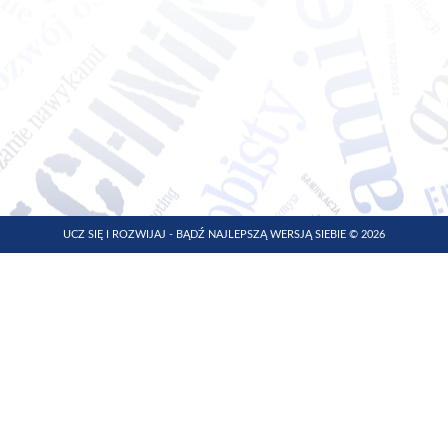
UCZ SIĘ I ROZWIJAJ - BĄDŹ NAJLEPSZĄ WERSJĄ SIEBIE © 2026