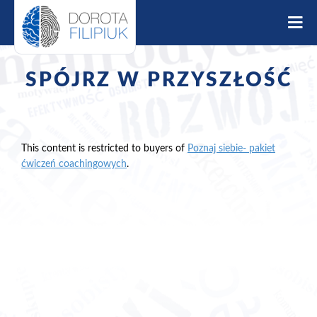
S
k
i
p
t
SPÓJRZ W PRZYSZŁOŚĆ
o
c
o
n
t
This content is restricted to buyers of
Poznaj siebie- pakiet
e
ćwiczeń coachingowych
.
n
t