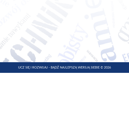
UCZ SIĘ I ROZWIJAJ - BĄDŹ NAJLEPSZĄ WERSJĄ SIEBIE © 2026