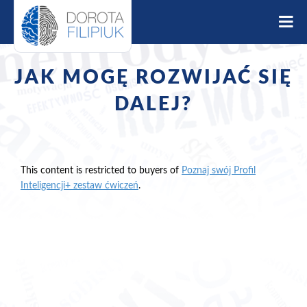
S
k
i
p
t
JAK MOGĘ ROZWIJAĆ SIĘ
o
c
DALEJ?
o
n
t
e
This content is restricted to buyers of
Poznaj swój Profil
n
Inteligencji+ zestaw ćwiczeń
.
t