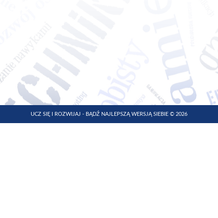
UCZ SIĘ I ROZWIJAJ - BĄDŹ NAJLEPSZĄ WERSJĄ SIEBIE © 2026