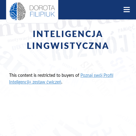
S
k
i
p
t
INTELIGENCJA
o
c
LINGWISTYCZNA
o
n
t
e
This content is restricted to buyers of
Poznaj swój Profil
n
Inteligencji+ zestaw ćwiczeń
.
t