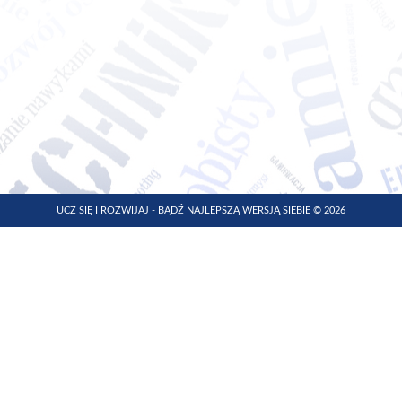
UCZ SIĘ I ROZWIJAJ - BĄDŹ NAJLEPSZĄ WERSJĄ SIEBIE © 2026