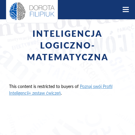
S
k
i
p
t
INTELIGENCJA
o
c
LOGICZNO-
o
MATEMATYCZNA
n
t
e
n
t
This content is restricted to buyers of
Poznaj swój Profil
Inteligencji+ zestaw ćwiczeń
.