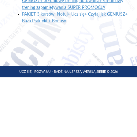
GENIUSZ+ 30-dniowy trening notowania+ 45-dniowy
trening zapamiętywania SUPER PROMOCJA
PAKIET 3 kursów: Notuj+ Ucz się+ Czytaj jak GENIUSZ+
Baza Praktyki + Bonusy
UCZ SIĘ I ROZWIJAJ - BĄDŹ NAJLEPSZĄ WERSJĄ SIEBIE © 2026