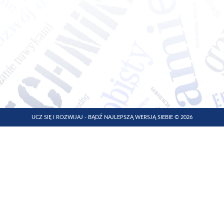
UCZ SIĘ I ROZWIJAJ - BĄDŹ NAJLEPSZĄ WERSJĄ SIEBIE © 2026