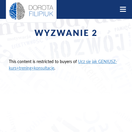
S
k
i
p
t
WYZWANIE 2
o
c
o
n
t
This content is restricted to buyers of
Ucz się jak GENIUSZ-
e
kurs+trening+konsultacje
.
n
t