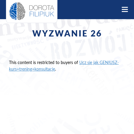
S
k
i
p
t
WYZWANIE 26
o
c
o
n
t
This content is restricted to buyers of
Ucz się jak GENIUSZ-
e
kurs+trening+konsultacje
.
n
t