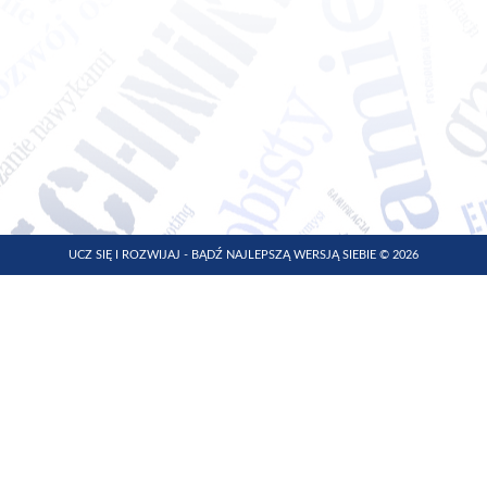
UCZ SIĘ I ROZWIJAJ - BĄDŹ NAJLEPSZĄ WERSJĄ SIEBIE © 2026