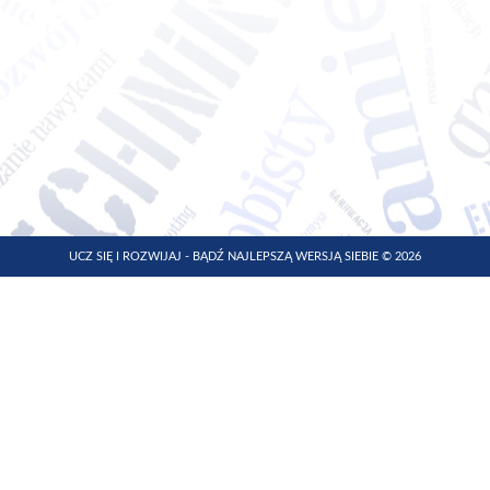
UCZ SIĘ I ROZWIJAJ - BĄDŹ NAJLEPSZĄ WERSJĄ SIEBIE © 2026