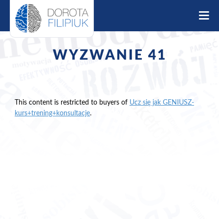
S
k
i
p
t
WYZWANIE 41
o
c
o
n
t
This content is restricted to buyers of
Ucz się jak GENIUSZ-
e
kurs+trening+konsultacje
.
n
t