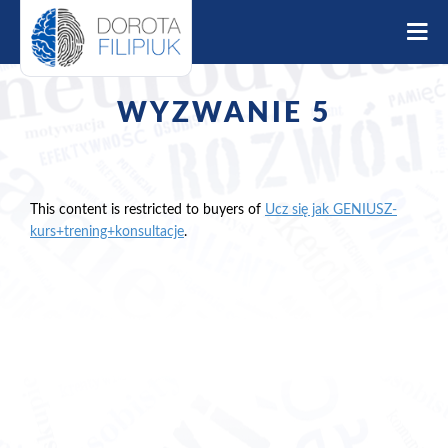
S
k
i
p
t
WYZWANIE 5
o
c
o
n
t
This content is restricted to buyers of
Ucz się jak GENIUSZ-
e
kurs+trening+konsultacje
.
n
t