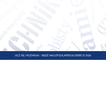
UCZ SIĘ I ROZWIJAJ - BĄDŹ NAJLEPSZĄ WERSJĄ SIEBIE © 2026