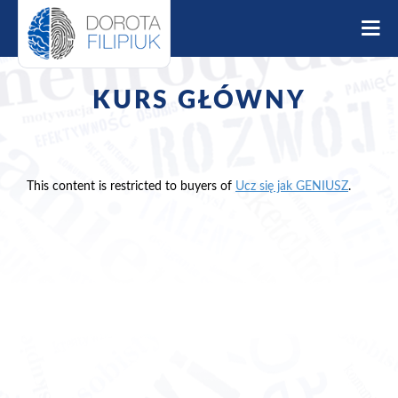
S
k
i
p
t
KURS GŁÓWNY
o
c
o
n
t
This content is restricted to buyers of
Ucz się jak GENIUSZ
.
e
n
t