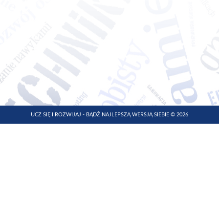
UCZ SIĘ I ROZWIJAJ - BĄDŹ NAJLEPSZĄ WERSJĄ SIEBIE © 2026