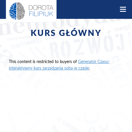
S
k
i
p
t
KURS GŁÓWNY
o
c
o
n
t
This content is restricted to buyers of
Generator Czasu-
e
interaktywny kurs zarządzania sobą w czasie
.
n
t