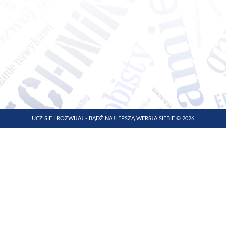
UCZ SIĘ I ROZWIJAJ - BĄDŹ NAJLEPSZĄ WERSJĄ SIEBIE © 2026