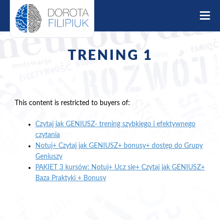
S
k
i
p
t
TRENING 1
o
c
o
n
t
This content is restricted to buyers of:
e
Czytaj jak GENIUSZ- trening szybkiego i efektywnego
n
czytania
t
Notuj+ Czytaj jak GENIUSZ+ bonusy+ dostęp do Grupy
Geniuszy
PAKIET 3 kursów: Notuj+ Ucz się+ Czytaj jak GENIUSZ+
Baza Praktyki + Bonusy