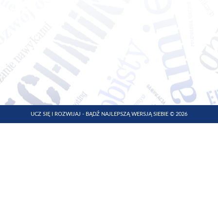
UCZ SIĘ I ROZWIJAJ - BĄDŹ NAJLEPSZĄ WERSJĄ SIEBIE © 2026