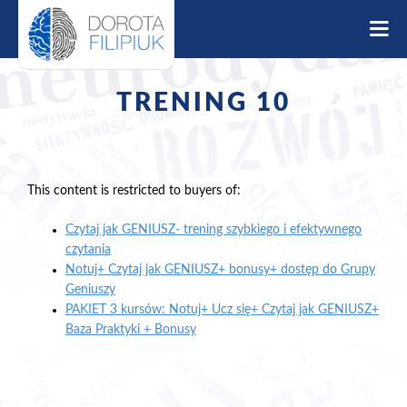
S
k
i
p
t
TRENING 10
o
c
o
n
t
This content is restricted to buyers of:
e
Czytaj jak GENIUSZ- trening szybkiego i efektywnego
n
czytania
t
Notuj+ Czytaj jak GENIUSZ+ bonusy+ dostęp do Grupy
Geniuszy
PAKIET 3 kursów: Notuj+ Ucz się+ Czytaj jak GENIUSZ+
Baza Praktyki + Bonusy