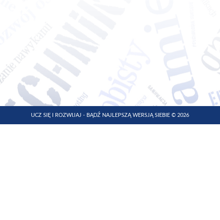
UCZ SIĘ I ROZWIJAJ - BĄDŹ NAJLEPSZĄ WERSJĄ SIEBIE © 2026