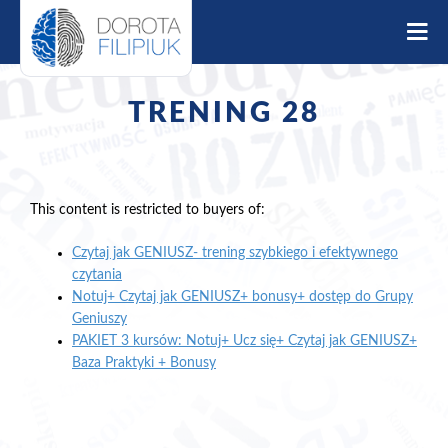
S
k
i
p
t
TRENING 28
o
c
o
n
t
This content is restricted to buyers of:
e
Czytaj jak GENIUSZ- trening szybkiego i efektywnego
n
czytania
t
Notuj+ Czytaj jak GENIUSZ+ bonusy+ dostęp do Grupy
Geniuszy
PAKIET 3 kursów: Notuj+ Ucz się+ Czytaj jak GENIUSZ+
Baza Praktyki + Bonusy