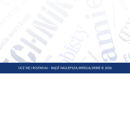
UCZ SIĘ I ROZWIJAJ - BĄDŹ NAJLEPSZĄ WERSJĄ SIEBIE © 2026