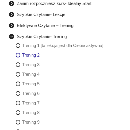
Zanim rozpoczniesz kurs- Idealny Start
Jak być systematycznym w nauce [ta lekcja jest dla
Ciebie aktywna]
Szybkie Czytanie- Lekcje
Lekcja 1 [ta lekcja jest dla Ciebie aktywna]
Jak korzystać z kilku kursów jednocześnie [ta lekcja
Efektywne Czytanie – Trening
jest dla Ciebie aktywna]
Lekcja 2
Efektywne Czytanie- na czym polega [ta lekcja jest dla
Ciebie aktywna]
Szybkie Czytanie- Trening
Maile motywujące
Lekcja 3
Trening 1
Trening 1 [ta lekcja jest dla Ciebie aktywna]
Lekcja 4
Trening 2
Trening 2
Lekcja 5
Trening 3
Trening 3
Trening 4
Trening 4
Trening 5
Trening 5
Trening 6
Trening 6
Trening 7
Trening 7
Trening 8
Trening 9