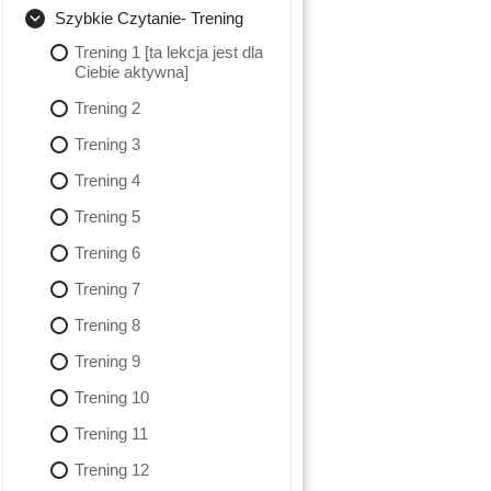
jednocześnie [ta lekcja jest
Lekcja 2
polega [ta lekcja jest dla
Szybkie Czytanie- Trening
dla Ciebie aktywna]
Ciebie aktywna]
Lekcja 3
Trening 1 [ta lekcja jest dla
Maile motywujące
Trening 1
Ciebie aktywna]
Lekcja 4
Trening 2
Trening 2
Lekcja 5
Trening 3
Trening 3
Trening 4
Trening 4
Trening 5
Trening 5
Trening 6
Trening 6
Trening 7
Trening 7
Trening 8
Trening 9
Trening 10
Trening 11
Trening 12