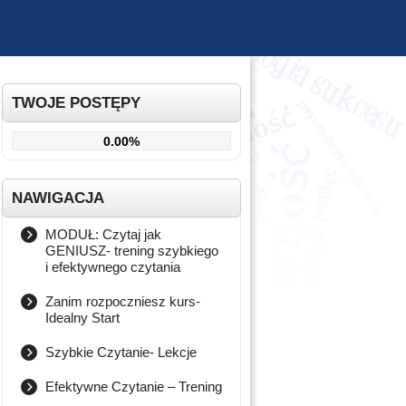
TWOJE POSTĘPY
0.00%
NAWIGACJA
MODUŁ: Czytaj jak
GENIUSZ- trening szybkiego
i efektywnego czytania
Zanim rozpoczniesz kurs-
Idealny Start
Jak być systematycznym w
nauce [ta lekcja jest dla Ciebie
Szybkie Czytanie- Lekcje
aktywna]
Lekcja 1 [ta lekcja jest dla
Ciebie aktywna]
Efektywne Czytanie – Trening
Jak korzystać z kilku kursów
Efektywne Czytanie- na czym