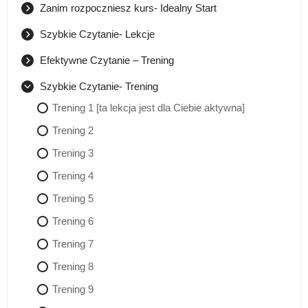
Zanim rozpoczniesz kurs- Idealny Start
Jak być systematycznym w nauce [ta lekcja jest dla
Ciebie aktywna]
Szybkie Czytanie- Lekcje
Lekcja 1 [ta lekcja jest dla Ciebie aktywna]
Jak korzystać z kilku kursów jednocześnie [ta lekcja
Efektywne Czytanie – Trening
jest dla Ciebie aktywna]
Lekcja 2
Efektywne Czytanie- na czym polega [ta lekcja jest dla
Ciebie aktywna]
Szybkie Czytanie- Trening
Maile motywujące
Lekcja 3
Trening 1
Trening 1 [ta lekcja jest dla Ciebie aktywna]
Lekcja 4
Trening 2
Trening 2
Lekcja 5
Trening 3
Trening 3
Trening 4
Trening 4
Trening 5
Trening 5
Trening 6
Trening 6
Trening 7
Trening 7
Trening 8
Trening 9